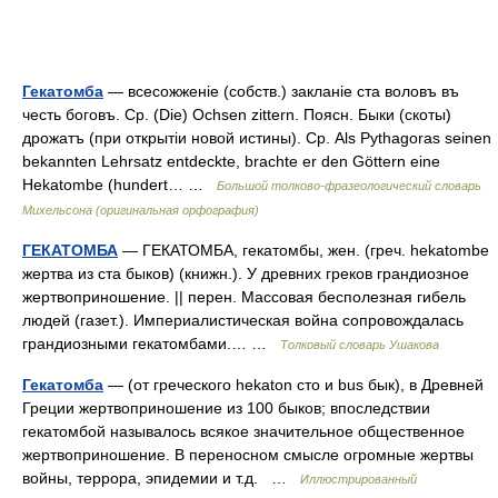
Гекатомба
— всесожженіе (собств.) закланіе ста воловъ въ
честь боговъ. Ср. (Die) Ochsen zittern. Поясн. Быки (скоты)
дрожатъ (при открытіи новой истины). Ср. Als Pythagoras seinen
bekannten Lehrsatz entdeckte, brachte er den Göttern eine
Hekatombe (hundert… …
Большой толково-фразеологический словарь
Михельсона (оригинальная орфография)
ГЕКАТОМБА
— ГЕКАТОМБА, гекатомбы, жен. (греч. hekatombe
жертва из ста быков) (книжн.). У древних греков грандиозное
жертвоприношение. || перен. Массовая бесполезная гибель
людей (газет.). Империалистическая война сопровождалась
грандиозными гекатомбами.… …
Толковый словарь Ушакова
Гекатомба
— (от греческого hekaton сто и bus бык), в Древней
Греции жертвоприношение из 100 быков; впоследствии
гекатомбой называлось всякое значительное общественное
жертвоприношение. В переносном смысле огромные жертвы
войны, террора, эпидемии и т.д. …
Иллюстрированный