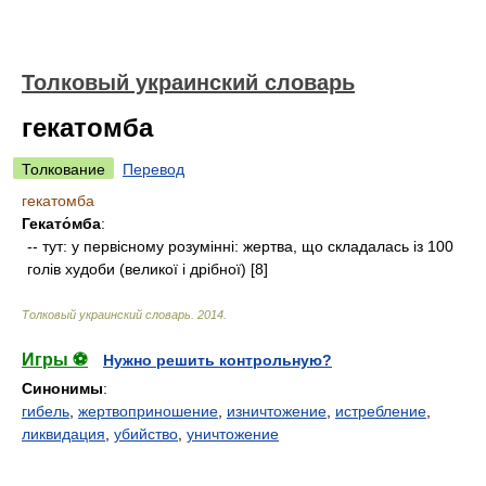
Толковый украинский словарь
гекатомба
Толкование
Перевод
гекатомба
Гекато́мба
:
-- тут: у первісному розумінні: жертва, що складалась із 100
голів худоби (великої і дрібної) [8]
Толковый украинский словарь
.
2014
.
Игры ⚽
Нужно решить контрольную?
Синонимы
:
гибель
,
жертвоприношение
,
изничтожение
,
истребление
,
ликвидация
,
убийство
,
уничтожение