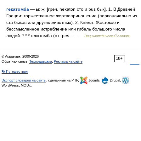
гекатомба
— ы; ж. [греч. hekaton сто и bus бык]. 1. В Древней
Греции: торжественное жертвоприношение (первоначально из
ста быков или других животных). 2. Книжн. Жестокое и
бессмысленное истребление или гибель большого числа
людей. * * * гекатомба (от греч.… …
Энциклопедический словарь
© Академик, 2000-2026
18+
Обратная связь:
Техподдержка
,
Реклама на сайте
👣 Путешествия
Экспорт словарей на сайты
, сделанные на PHP,
Joomla,
Drupal,
WordPress, MODx.