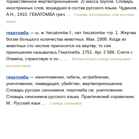
торжественное жертвоприношение. 2) масса трупов. Словарь
иностранных слов, вошедших в состав русского языка. Чудинов
А.Н., 1910. ГЕКАТОМБА греч …
Словарь иностранных слов русского
языка
гекатомба
— ы, ж. hécatombe f., лат. hecatombe <гр. 1. Жертва
богам большого количества животных. Мак. 1908. Когда из
животных сто числом приносится на жертву; то сие
приношение называлась Гекатомба. 1751. Арг. 2 586. Слетя с
Олимпа, странствую я по… …
Исторический словарь галлицизмов
русского языка
гекатомба
— изничтожение, гибель, истребление,
уничтожение, ликвидация, убийство, жертвоприношение
Словарь русских синонимов. гекатомба см. уничтожение
Словарь синонимов русского языка. Практический справочник.
М.: Русский язык …
Словарь синонимов