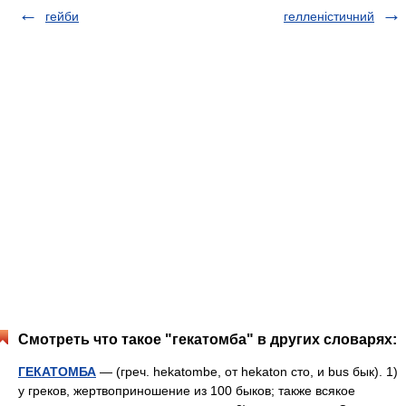
гейби
гелленістичний
Смотреть что такое "гекатомба" в других словарях:
ГЕКАТОМБА
— (греч. hekatombe, от hekaton сто, и bus бык). 1)
у греков, жертвоприношение из 100 быков; также всякое